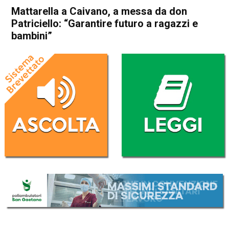
Mattarella a Caivano, a messa da don
Patriciello: “Garantire futuro a ragazzi e
bambini”
Home
Politica Italia
Politica Italia
Mattarella a Caivano, a
messa da don Patriciello:
“Garantire futuro a ragazzi e
bambini”
Da
Redazione Nazionale
5 Gennaio 2025
(aggiornato il
5 Gennaio 2025 17:46
)