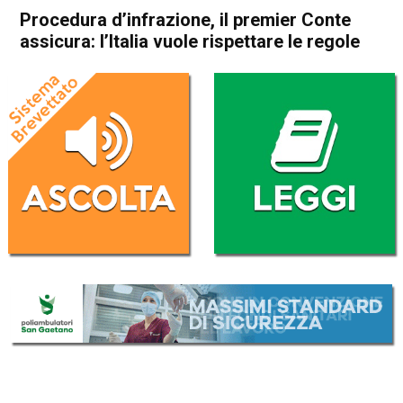
Procedura d’infrazione, il premier Conte
assicura: l’Italia vuole rispettare le regole
Home
Politica Italia
Politica Italia
Procedura d’infrazione, il
premier Conte assicura:
l’Italia vuole rispettare le
regole
Da
Redazione Nazionale
19 Giugno 2019
(aggiornato il
19 Giugno 2019 17:10
)