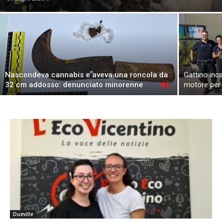
Nascondeva cannabis e aveva una roncola da
Gattino inca
32 cm addosso: denunciato minorenne
motore per 
Dueville