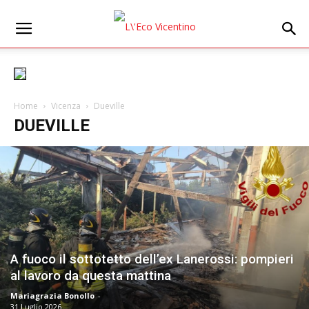
Home
Vicenza
Dueville
DUEVILLE
A fuoco il sottotetto dell’ex Lanerossi: pompieri
al lavoro da questa mattina
Mariagrazia Bonollo
-
31 Luglio 2026