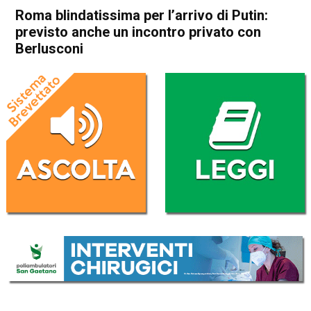
Roma blindatissima per l’arrivo di Putin:
previsto anche un incontro privato con
Berlusconi
Home
Politica Italia
Politica Italia
Roma blindatissima per
l’arrivo di Putin: previsto
anche un incontro privato con
Berlusconi
Da
Redazione Nazionale
4 Luglio 2019
(aggiornato il
4 Luglio 2019 13:05
)