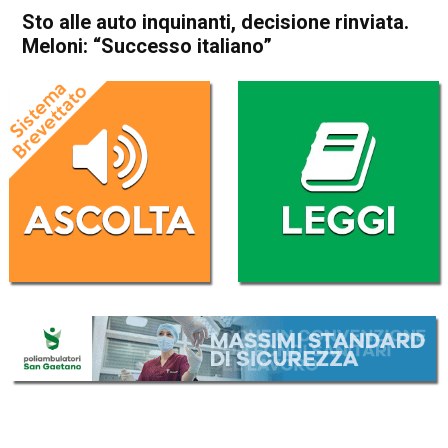
Sto alle auto inquinanti, decisione rinviata.
Meloni: “Successo italiano”
Home
Politica Italia
Politica Italia
Sto alle auto inquinanti,
decisione rinviata. Meloni:
“Successo italiano”
Da
Redazione Nazionale
4 Marzo 2023
(aggiornato il
4 Marzo 2023 19:28
)
ASCOLTA L'AUDIO