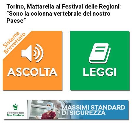
Torino, Mattarella al Festival delle Regioni:
“Sono la colonna vertebrale del nostro
Paese”
Home
Politica Italia
Politica Italia
Torino, Mattarella al Festival
delle Regioni: “Sono la
colonna vertebrale del nostro
Paese”
Da
Redazione Nazionale
2 Ottobre 2023
(aggiornato il
2 Ottobre 2023 18:27
)