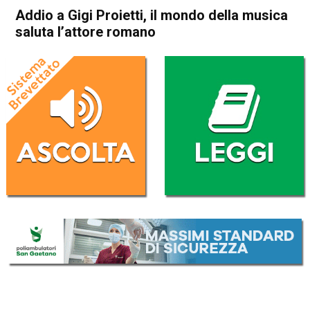
Addio a Gigi Proietti, il mondo della musica
saluta l’attore romano
Home
Radionotizie
Radionotizie
Addio a Gigi Proietti, il mondo
della musica saluta l’attore
romano
Da
Radio eco
2 Novembre 2020
(aggiornato il
20 Novembre 2020 17:11
)
ASCOLTA L'AUDIO