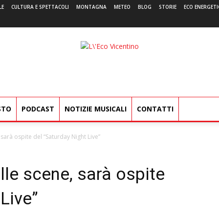
LE
CULTURA E SPETTACOLI
MONTAGNA
METEO
BLOG
STORIE
ECO ENERGETI
L'Eco
Vicentino
STO
PODCAST
NOTIZIE MUSICALI
CONTATTI
 sarà ospite del “Saturday Night Live”
lle scene, sarà ospite
 Live”