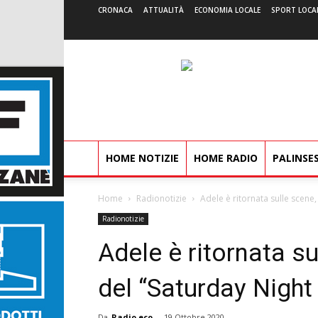
CRONACA
ATTUALITÀ
ECONOMIA LOCALE
SPORT LOCA
HOME NOTIZIE
HOME RADIO
PALINSE
Home
Radionotizie
Adele è ritornata sulle scene,
Radionotizie
Adele è ritornata su
del “Saturday Night
Da
Radio eco
-
19 Ottobre 2020