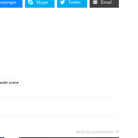
ssenger
Skype
Twitter
Email
 sulle scene
Articolo successivo