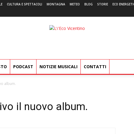
LE
CULTURA E SPETTACOLI
MONTAGNA
METEO
BLOG
STORIE
ECO ENERGETI
L'Eco
Vicentino
STO
PODCAST
NOTIZIE MUSICALI
CONTATTI
ovo album.
ivo il nuovo album.