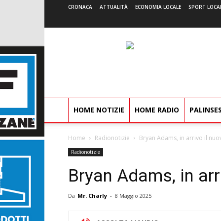
CRONACA
ATTUALITÀ
ECONOMIA LOCALE
SPORT LOCA
HOME NOTIZIE
HOME RADIO
PALINSE
Home
Radionotizie
Bryan Adams, in arrivo il nu
Radionotizie
Bryan Adams, in arr
Da
Mr. Charly
-
8 Maggio 2025