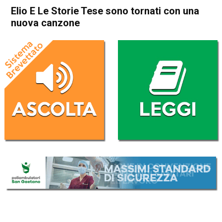
Elio E Le Storie Tese sono tornati con una
nuova canzone
Home
Radionotizie
Radionotizie
Elio E Le Storie Tese sono
tornati con una nuova
canzone
Da
Radio eco
22 Dicembre 2020
ASCOLTA L'AUDIO