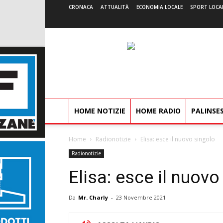
CRONACA
ATTUALITÀ
ECONOMIA LOCALE
SPORT LOCA
HOME NOTIZIE
HOME RADIO
PALINSE
Home
Radionotizie
Elisa: esce il nuovo singolo
Radionotizie
Elisa: esce il nuovo
Da
Mr. Charly
-
23 Novembre 2021