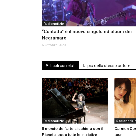
Radionotizie
“Contatto” è il nuovo singolo ed album dei
Negramaro
6 Ottobre 2020
Articoli correlati
Di più dello stesso autore
Radionotizie
Radionotizi
Il mondo dell’arte si schiera con il
Carmen Cons
Pianeta: ecco tutte le iniziative
tour