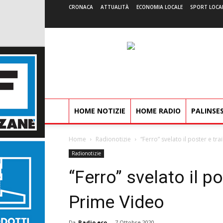
CRONACA
ATTUALITÀ
ECONOMIA LOCALE
SPORT LOCA
HOME NOTIZIE
HOME RADIO
PALINSE
Home
Radionotizie
“Ferro” svelato il poster e t
Radionotizie
“Ferro” svelato il p
Prime Video
Da
Radio eco
-
7 Ottobre 2020