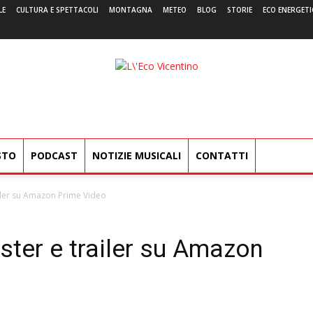
LE
CULTURA E SPETTACOLI
MONTAGNA
METEO
BLOG
STORIE
ECO ENERGETI
L'Eco
Vicentino
STO
PODCAST
NOTIZIE MUSICALI
CONTATTI
railer su Amazon Prime Video
oster e trailer su Amazon