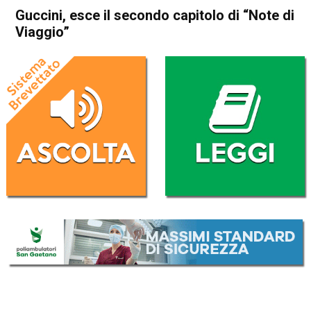
Guccini, esce il secondo capitolo di “Note di
Viaggio”
Home
Radionotizie
Radionotizie
Guccini, esce il secondo
capitolo di “Note di Viaggio”
Da
Radio eco
8 Ottobre 2020
ASCOLTA L'AUDIO
Lettore
00:00
00:00