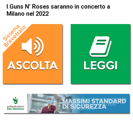
I Guns N’ Roses saranno in concerto a
Milano nel 2022
Home
Radionotizie
Radionotizie
I Guns N’ Roses saranno in
concerto a Milano nel 2022
Da
Radio eco
6 Aprile 2021
ASCOLTA L'AUDIO
Lettore
00:00
00:00