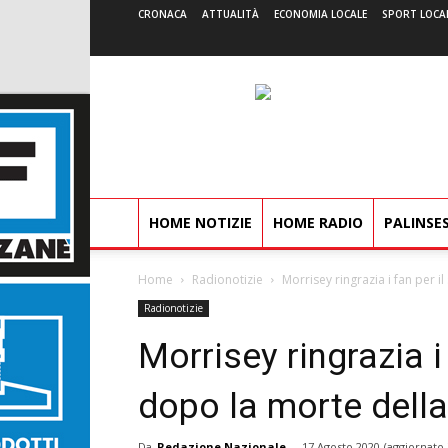
CRONACA
ATTUALITÀ
ECONOMIA LOCALE
SPORT LOCA
HOME NOTIZIE
HOME RADIO
PALINSE
Home
Radionotizie
Morrisey ringrazia i fan per 
Radionotizie
Morrisey ringrazia i
dopo la morte dell
Da
Redazione Nazionale
-
17 Agosto 2020
(aggiornato 