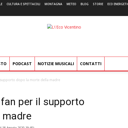
LE
CULTURA E SPETTACOLI
MONTAGNA
METEO
BLOG
STORIE
ECO ENERGETI
L'Eco
Vicentino
STO
PODCAST
NOTIZIE MUSICALI
CONTATTI
il supporto dopo la morte della madre
 fan per il supporto
a madre
il
18 Agosto 2020 19:40
)