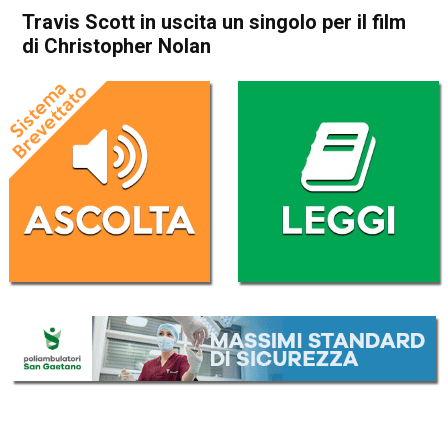
Travis Scott in uscita un singolo per il film
di Christopher Nolan
Home
Radionotizie
Radionotizie
Travis Scott in uscita un
singolo per il film di
Christopher Nolan
Da
Redazione Nazionale
19 Agosto 2020
(aggiornato il
19 Agosto 2020 19:55
)
ASCOLTA L'AUDIO