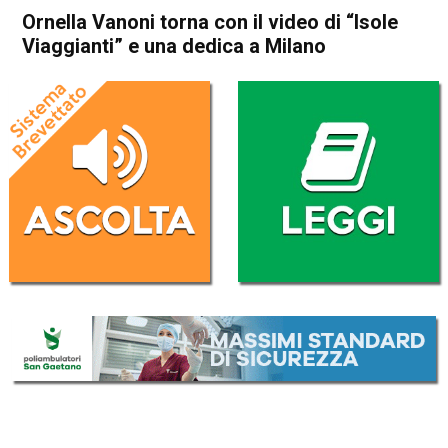
Ornella Vanoni torna con il video di “Isole
Viaggianti” e una dedica a Milano
Home
Radionotizie
Radionotizie
Ornella Vanoni torna con il
video di “Isole Viaggianti” e
una dedica a Milano
Da
Giulia Busellato
29 Marzo 2021
ASCOLTA L'AUDIO