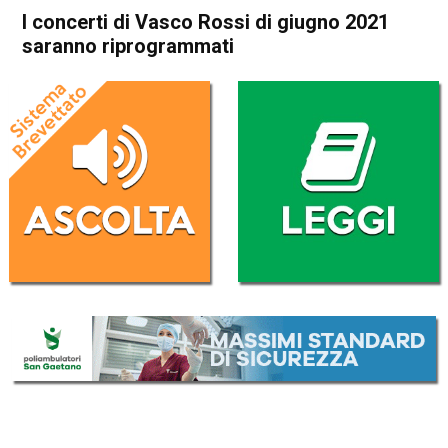
I concerti di Vasco Rossi di giugno 2021
saranno riprogrammati
Home
Radionotizie
Radionotizie
I concerti di Vasco Rossi di
giugno 2021 saranno
riprogrammati
Da
Giulia Busellato
29 Marzo 2021
ASCOLTA L'AUDIO