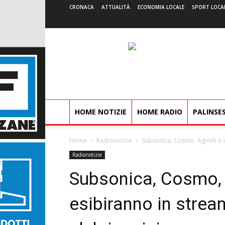
CRONACA
ATTUALITÀ
ECONOMIA LOCALE
SPORT LOCA
HOME NOTIZIE
HOME RADIO
PALINSE
Home
Radionotizie
Subsonica, Cosmo, Agnelli e alt
Radionotizie
Subsonica, Cosmo, Ag
esibiranno in stream