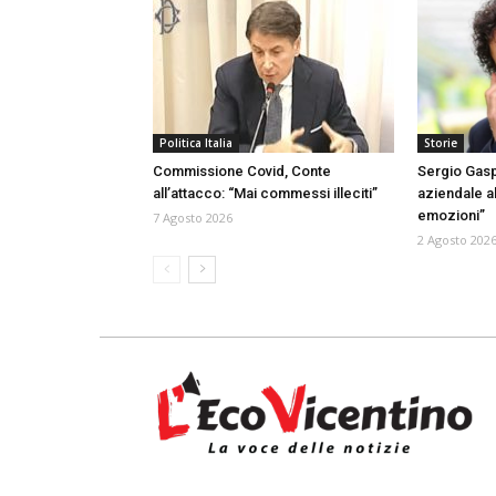
Politica Italia
Storie
Commissione Covid, Conte
Sergio Gasp
all’attacco: “Mai commessi illeciti”
aziendale al
emozioni”
7 Agosto 2026
2 Agosto 202