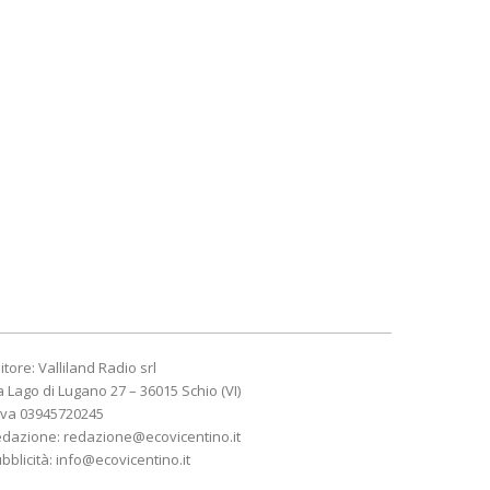
itore: Valliland Radio srl
a Lago di Lugano 27 – 36015 Schio (VI)
Iva 03945720245
edazione:
redazione@ecovicentino.it
bblicità:
info@ecovicentino.it