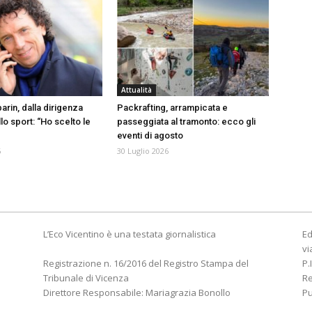
Attualità
arin, dalla dirigenza
Packrafting, arrampicata e
lo sport: “Ho scelto le
passeggiata al tramonto: ecco gli
eventi di agosto
6
30 Luglio 2026
L’Eco Vicentino è una testata giornalistica
Ed
vi
Registrazione n. 16/2016 del Registro Stampa del
P.
Tribunale di Vicenza
R
Direttore Responsabile: Mariagrazia Bonollo
Pu