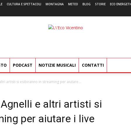
LE
CULTURA E SPETTACOLI
MONTAGNA
METEO
BLOG
STORIE
ECO ENERGETI
L'Eco
Vicentino
STO
PODCAST
NOTIZIE MUSICALI
CONTATTI
ri artisti si esibiranno in streaming per aiutare...
nelli e altri artisti si
ing per aiutare i live