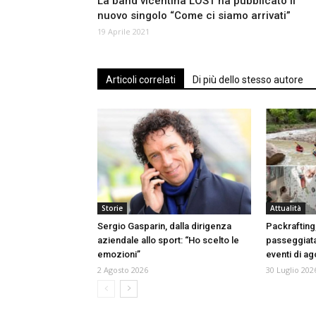
La band vicentina LOST ha pubblicato il
nuovo singolo “Come ci siamo arrivati”
19 Aprile 2021
Articoli correlati
Di più dello stesso autore
Storie
Attualità
Sergio Gasparin, dalla dirigenza
Packrafting
aziendale allo sport: “Ho scelto le
passeggiata
emozioni”
eventi di a
2 Agosto 2026
30 Luglio 202