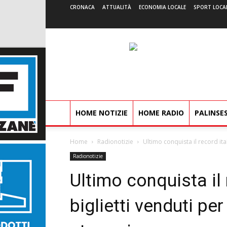
CRONACA
ATTUALITÀ
ECONOMIA LOCALE
SPORT LOCA
HOME NOTIZIE
HOME RADIO
PALINSE
Home
Radionotizie
Ultimo conquista il record ital
Radionotizie
Ultimo conquista il 
biglietti venduti pe