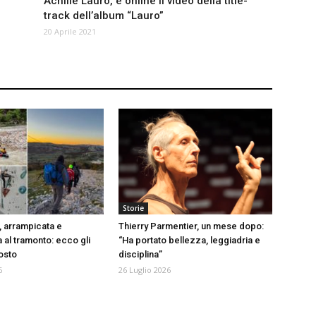
Achille Lauro, è online il video della title-
track dell’album “Lauro”
20 Aprile 2021
Storie
, arrampicata e
Thierry Parmentier, un mese dopo:
 al tramonto: ecco gli
“Ha portato bellezza, leggiadria e
gosto
disciplina”
6
26 Luglio 2026