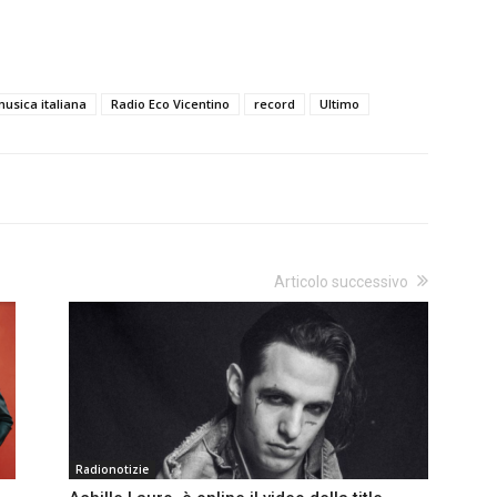
usica italiana
Radio Eco Vicentino
record
Ultimo
Articolo successivo
Radionotizie