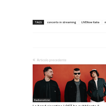
TAGS
concerto in streaming
LIVENow Italia
m
Articolo precedente
Radionotizie