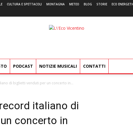
LE
CULTURA E SPETTACOLI
MONTAGNA
METEO
BLOG
STORIE
ECO ENERGETI
L'Eco
Vicentino
STO
PODCAST
NOTIZIE MUSICALI
CONTATTI
iano di biglietti venduti per un concerto in...
record italiano di
r un concerto in