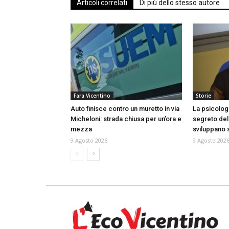
Articoli correlati
Di più dello stesso autore
Fara Vicentino
Storie
Auto finisce contro un muretto in via
La psicologa
Micheloni: strada chiusa per un’ora e
segreto dell
mezza
sviluppano 
9 Agosto 2026
9 Agosto 202