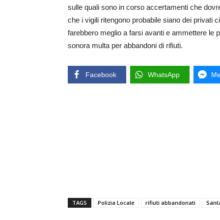
sulle quali sono in corso accertamenti che dovre
che i vigili ritengono probabile siano dei privati c
farebbero meglio a farsi avanti e ammettere le 
sonora multa per abbandoni di rifiuti.
Facebook
WhatsApp
Me
TAGS
Polizia Locale
rifiuti abbandonati
Sant