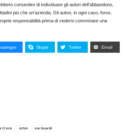
bbero consentire di individuare gli autori dell’abbandono,
ittadini più che un’azienda. Gli autori, in ogni caso, forse,
proprie responsabilità prima di vedersi comminare una
ssenger
Skype
Twitter
Email
a Croce
schio
via Guardi