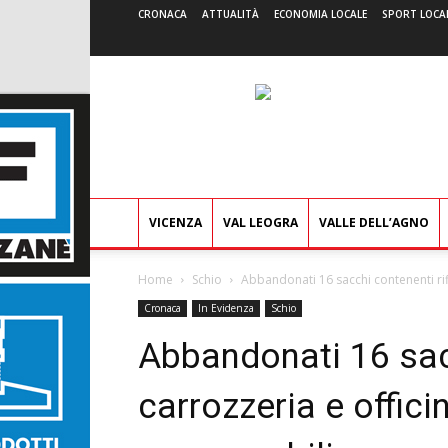
CRONACA
ATTUALITÀ
ECONOMIA LOCALE
SPORT LOCA
VICENZA
VAL LEOGRA
VALLE DELL’AGNO
Home
Schio
Abbandonati 16 sacchi contenenti rifiu
Cronaca
In Evidenza
Schio
Abbandonati 16 sacc
carrozzeria e offici