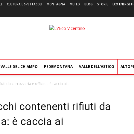
LE
CULTURA E SPETTACOLI
MONTAGNA
METEO
BLOG
STORIE
ECO ENERGETI
L'Eco
Vicentino
VALLE DEL CHIAMPO
PEDEMONTANA
VALLE DELL’ASTICO
ALTOP
ti da carrozzeria e officina: è caccia ai...
hi contenenti rifiuti da
na: è caccia ai