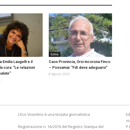
Schio
 Emilia Laugelli e il
Caos Provincia, Orsi incorona Finco
a cura: “Le relazioni
– Possamai: “FdI deve adeguarsi”
salute”
8 Agosto 2026
6
L’Eco Vicentino è una testata giornalistica
Ed
vi
Registrazione n. 16/2016 del Registro Stampa del
P.