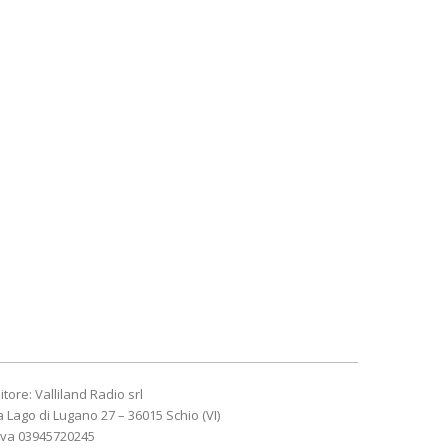
itore: Valliland Radio srl
a Lago di Lugano 27 – 36015 Schio (VI)
Iva 03945720245