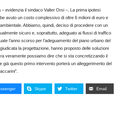
à – evidenzia il sindaco Valter Orsi –. La prima ipotesi
e avuto un costo complessivo di oltre 6 milioni di euro e
o ambientale. Abbiamo, quindi, deciso di procedere con un
mente sicuro e, soprattutto, adeguato ai flussi di traffico
ttuate l’anno scorso per l’adeguamento del piano urbano del
a aggiudicata la progettazione, hanno proposto delle soluzioni
Ora veramente possiamo dire che si sta concretizzando il
he già questo primo intervento porterà un alleggerimento del
accarini”.
ssenger
Skype
Twitter
Email