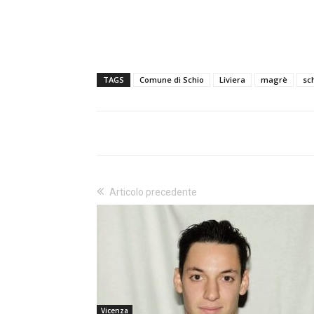
TAGS
Comune di Schio
Liviera
magrè
sc
Articolo precedente
Vicenza