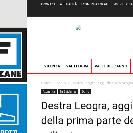
CRONACA
ATTUALITÀ
ECONOMIA LOCALE
SPORT LOCA
VICENZA
VAL LEOGRA
VALLE DELL’AGNO
Home
Schio
Destra Leogra, aggiudicata la progett
Attualità
In Evidenza
Schio
Destra Leogra, aggi
della prima parte de