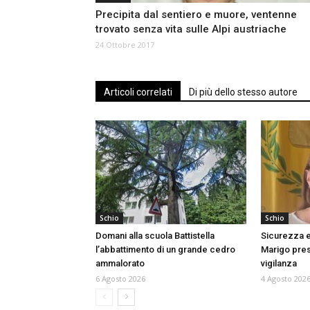
Precipita dal sentiero e muore, ventenne
trovato senza vita sulle Alpi austriache
24 Ottobre 2017
Articoli correlati
Di più dello stesso autore
Schio
Schio
Domani alla scuola Battistella
Sicurezza e
l’abbattimento di un grande cedro
Marigo prese
ammalorato
vigilanza
6 Agosto 2026
4 Agosto 202