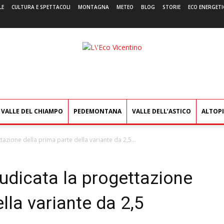
LE
CULTURA E SPETTACOLI
MONTAGNA
METEO
BLOG
STORIE
ECO ENERGETI
L'Eco
Vicentino
VALLE DEL CHIAMPO
PEDEMONTANA
VALLE DELL’ASTICO
ALTOP
azione della prima parte della variante da 2,5...
udicata la progettazione
lla variante da 2,5