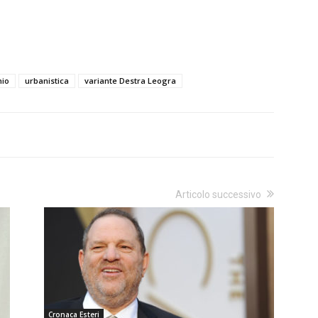
hio
urbanistica
variante Destra Leogra
Articolo successivo
Cronaca Esteri