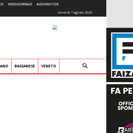
CO
VIDEOGIORNALE
AUDIONOTIZIE
venerdì 7 agosto 2026
IANO
BASSANESE
VENETO