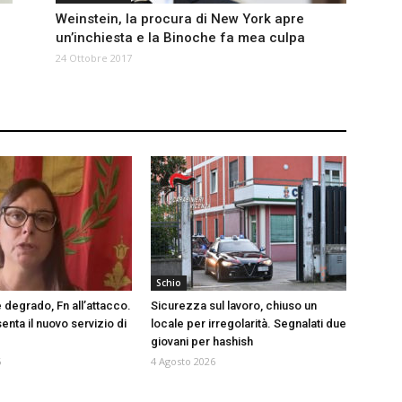
Weinstein, la procura di New York apre
unʼinchiesta e la Binoche fa mea culpa
24 Ottobre 2017
Schio
 degrado, Fn all’attacco.
Sicurezza sul lavoro, chiuso un
nta il nuovo servizio di
locale per irregolarità. Segnalati due
giovani per hashish
6
4 Agosto 2026