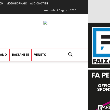
CO
VIDEOGIORNALE
AUDIONOTIZIE
mercoledì 5 agosto 2026
IANO
BASSANESE
VENETO