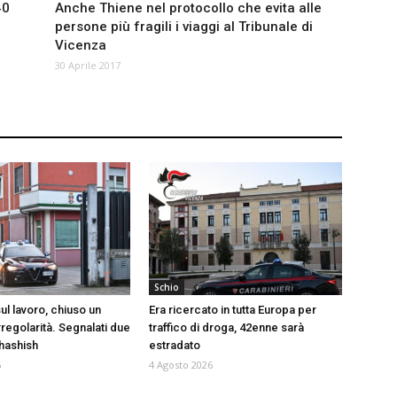
40
Anche Thiene nel protocollo che evita alle
persone più fragili i viaggi al Tribunale di
Vicenza
30 Aprile 2017
Schio
ul lavoro, chiuso un
Era ricercato in tutta Europa per
rregolarità. Segnalati due
traffico di droga, 42enne sarà
 hashish
estradato
6
4 Agosto 2026