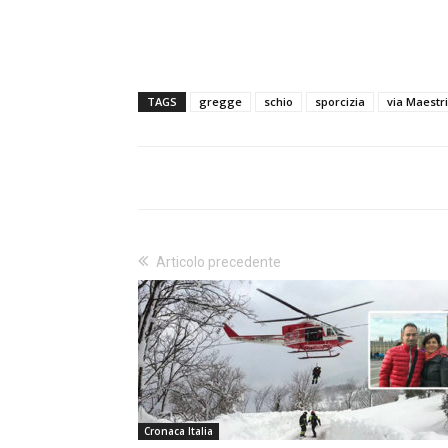
TAGS
gregge
schio
sporcizia
via Maestri
Articolo precedente
Cronaca Italia