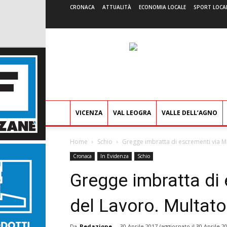
CRONACA
ATTUALITÀ
ECONOMIA LOCALE
SPORT LOCA
VICENZA
VAL LEOGRA
VALLE DELL’AGNO
Home
Schio
Gregge imbratta di escrementi via Ma
Cronaca
In Evidenza
Schio
Gregge imbratta di 
del Lavoro. Multato
Da
Redazione
-
30 Aprile 2017
(aggiornato il
30 Aprile 2