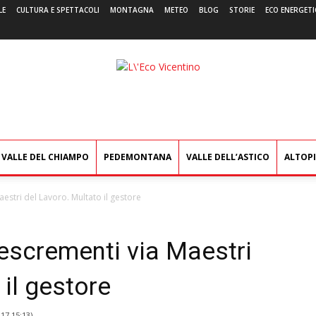
LE
CULTURA E SPETTACOLI
MONTAGNA
METEO
BLOG
STORIE
ECO ENERGETI
L'Eco
Vicentino
VALLE DEL CHIAMPO
PEDEMONTANA
VALLE DELL’ASTICO
ALTOP
estri del Lavoro. Multato il gestore
escrementi via Maestri
 il gestore
017 15:13
)