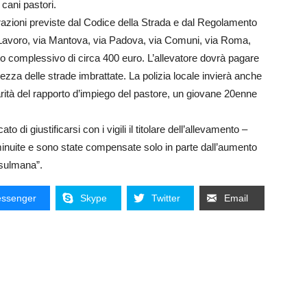
cani pastori.
nfrazioni previste dal Codice della Strada e dal Regolamento
 Lavoro, via Mantova, via Padova, via Comuni, via Roma,
to complessivo di circa 400 euro. L’allevatore dovrà pagare
rezza delle strade imbrattate. La polizia locale invierà anche
larità del rapporto d’impiego del pastore, un giovane 20enne
o di giustificarsi con i vigili il titolare dell’allevamento –
inuite e sono state compensate solo in parte dall’aumento
usulmana”.
ssenger
Skype
Twitter
Email