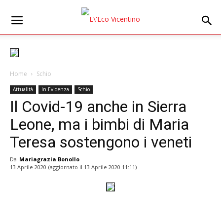
Home
Schio
Attualità
In Evidenza
Schio
Il Covid-19 anche in Sierra
Leone, ma i bimbi di Maria
Teresa sostengono i veneti
Da
Mariagrazia Bonollo
13 Aprile 2020
(aggiornato il
13 Aprile 2020 11:11
)