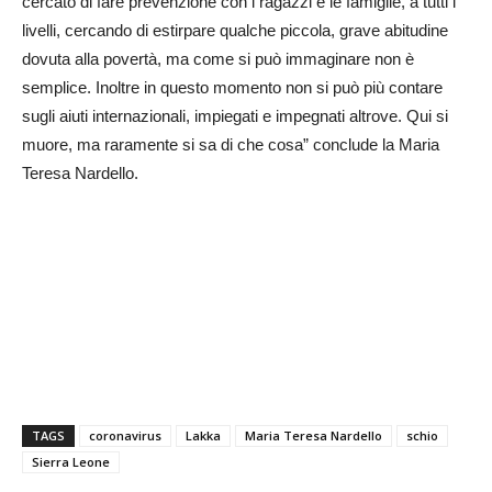
cercato di fare prevenzione con i ragazzi e le famiglie, a tutti i
livelli, cercando di estirpare qualche piccola, grave abitudine
dovuta alla povertà, ma come si può immaginare non è
semplice. Inoltre in questo momento non si può più contare
sugli aiuti internazionali, impiegati e impegnati altrove. Qui si
muore, ma raramente si sa di che cosa” conclude la Maria
Teresa Nardello.
TAGS
coronavirus
Lakka
Maria Teresa Nardello
schio
Sierra Leone