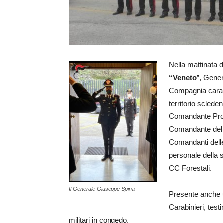
Nella mattinata d
“Veneto
”, Gener
Compagnia carab
territorio sclede
Comandante Prov
Comandante dell
Comandanti delle 
personale della s
CC Forestali.
Il Generale Giuseppe Spina
Presente anche 
Carabinieri, test
militari in congedo.