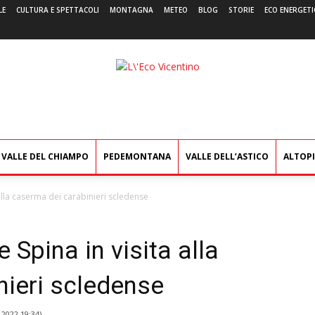
LE
CULTURA E SPETTACOLI
MONTAGNA
METEO
BLOG
STORIE
ECO ENERGETI
L'Eco
Vicentino
VALLE DEL CHIAMPO
PEDEMONTANA
VALLE DELL’ASTICO
ALTOP
alla caserma dei carabinieri scledense
 Spina in visita alla
nieri scledense
 2022 19:34
)