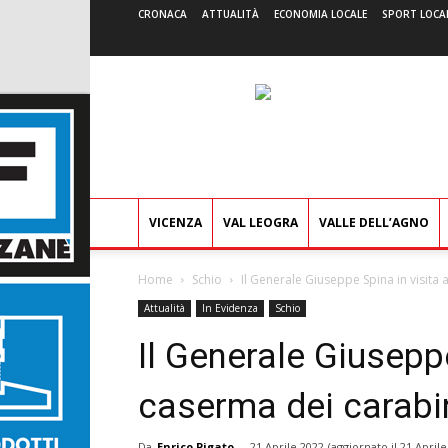
CRONACA
ATTUALITÀ
ECONOMIA LOCALE
SPORT LOCA
VICENZA
VAL LEOGRA
VALLE DELL’AGNO
Home
Schio
Il Generale Giuseppe Spina in visita 
Attualità
In Evidenza
Schio
Il Generale Giuseppe
caserma dei carabi
Da
Enrico Pigato
-
21 Aprile 2022
(aggiornato il
21 Aprile