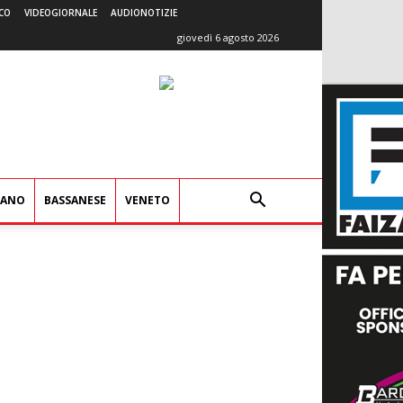
CO
VIDEOGIORNALE
AUDIONOTIZIE
giovedì 6 agosto 2026
IANO
BASSANESE
VENETO