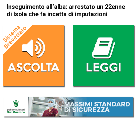
Inseguimento all’alba: arrestato un 22enne
di Isola che fa incetta di imputazioni
Home
Schio
Isola Vicentina
Vicenza
Altavilla Vicentina
Cronaca
In Evidenza
Schio
Isola Vicentina
Inseguimento all’alba:
arrestato un 22enne di Isola
che fa incetta di imputazioni
Da
Redazione
29 Dicembre 2017
(aggiornato il
29 Dicembre 2017 19:47
)
ASCOLTA L'AUDIO