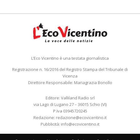
L’Eco Vicentino è una testata giornalistica
Registrazione n. 16/2016 del Registro Stampa del Tribunale di
Vicenza
Direttore Responsabile: Mariagrazia Bonollo
Editore: Valliland Radio srl
via Lago di Lugano 27 – 36015 Schio (VI)
P.Iva 03945720245
Redazione:
redazione@ecovicentino.it
Pubblicità:
info@ecovicentino.it