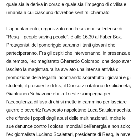
quale sia la deriva in corso e quale sia l’impegno di civilità e
umanità a cui ciascuno dovrebbe sentirsi chiamato.
L’appuntamento, organizzato con la sezione scledense di
“Resq – people saving people”, è alle 16,30 al Faber Box.
Protagonisti del pomeriggio saranno i tanti giovani che
parteciperanno. Fra gli ospiti che interverranno, in presenza e
da remoto, l’ex magistrato Gherardo Colombo, che dopo aver
lasciato la magistratura ha avviato una intensa attività di
promozione della legalità incontrando soprattutto i giovani e gli
studenti; il presidente di Ics, il Consorzio italiano di solidarietà,
Gianfranco Schiavone che a Trieste si impegna per
l’accoglienza diffusa di chi si mette in cammino per lasciare
guerre e povertà; l’avvocato napoletano Luca Saltalamacchia,
che difende i popoli dagli abusi delle multinazionali, molte le
sue denunce contro i colossi mondiali dell’energia e non solo;
l’ex giornalista Luciano Scalettari, presidente di Resq, la nave