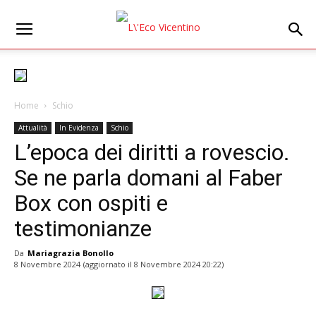
Home
Schio
Attualità
In Evidenza
Schio
L’epoca dei diritti a rovescio.
Se ne parla domani al Faber
Box con ospiti e
testimonianze
Da
Mariagrazia Bonollo
8 Novembre 2024
(aggiornato il
8 Novembre 2024 20:22
)