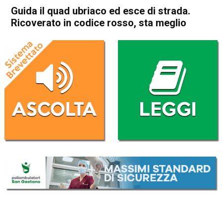
Guida il quad ubriaco ed esce di strada.
Ricoverato in codice rosso, sta meglio
Home
Schio
Malo
Cronaca
In Evidenza
Schio
Malo
Guida il quad ubriaco ed esce
di strada. Ricoverato in
codice rosso, sta meglio
Da
Omar Dal Maso
29 Giugno 2020
(aggiornato il
29 Giugno 2020 14:47
)
ASCOLTA L'AUDIO