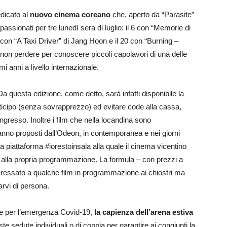
edicato al
nuovo cinema coreano
che, aperto da “Parasite”
ssionati per tre lunedì sera di luglio: il 6 con “Memorie di
con “A Taxi Driver” di Jang Hoon e il 20 con “Burning –
on perdere per conoscere piccoli capolavori di una delle
i anni a livello internazionale.
Da questa edizione, come detto, sarà infatti disponibile la
 anticipo (senza sovrapprezzo) ed evitare code alla cassa,
ngresso. Inoltre i film che nella locandina sono
nno proposti dall’Odeon, in contemporanea e nei giorni
lla piattaforma #iorestoinsala alla quale il cinema vicentino
tà alla propria programmazione. La formula – con prezzi a
nteressato a qualche film in programmazione ai chiostri ma
arvi di persona.
ore per l’emergenza Covid-19,
la capienza dell’arena estiva
ste sedute individuali o di coppia per garantire ai congiunti la