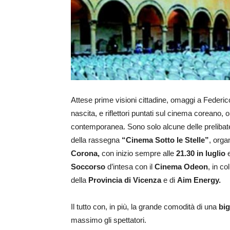
Attese prime visioni cittadine, omaggi a Federico
nascita, e riflettori puntati sul cinema coreano, or
contemporanea. Sono solo alcune delle prelibate
della rassegna
“Cinema Sotto le Stelle”
, orga
Corona,
con inizio sempre alle
21.30 in luglio
Soccorso
d’intesa con il
Cinema Odeon
, in co
della
Provincia di Vicenza
e di
Aim Energy.
Il tutto con, in più, la grande comodità di una
big
massimo gli spettatori.