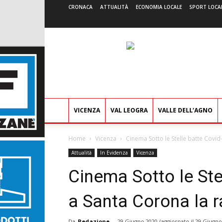
CRONACA
ATTUALITÀ
ECONOMIA LOCALE
SPORT LOCA
VICENZA
VAL LEOGRA
VALLE DELL’AGNO
Home
Vicenza
Cinema Sotto le Stelle batte Covid-
Attualità
In Evidenza
Vicenza
Cinema Sotto le Stel
a Santa Corona la r
Da
Redazione
-
29 Giugno 2020
(aggiornato il
29 Giugno