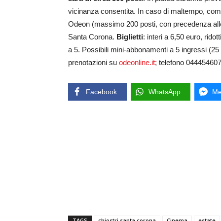
vicinanza consentita. In caso di maltempo, com
Odeon (massimo 200 posti, con precedenza alle p
Santa Corona.
Biglietti
: interi a 6,50 euro, rido
a 5. Possibili mini-abbonamenti a 5 ingressi (2
prenotazioni su
odeonline.it
; telefono 044454607
Facebook
WhatsApp
Me
TAGS
chiostri santa corona
Cinema
estate