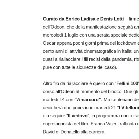
Curato da Enrico Ladisa e Denis Lotti
– firme
dell’Odeon, che della manifestazione seguirà anc
mercoledì 1 luglio con una serata speciale dedica
Oscar appena pochi giorni prima del lockdown e d
cento anni di attività cinematografica in Italia: 
quasi a riallacciare i fili recisi dalla pandemia, r
pure con tutte le sicurezze del caso).
Altro filo da riallacciare è quello con “
Fellini 100
corso all’Odeon al momento del blocco. Due gli a
martedì 14 con
“Amarcord”.
Ma centenario dell
dedicherà due proiezioni: martedì 21 “
I Vitelloni
e a seguire “
Il vedovo
”, in programma non a cas
coprotagonista del film, Franca Valeri, raffinata
David di Donatello alla carriera.