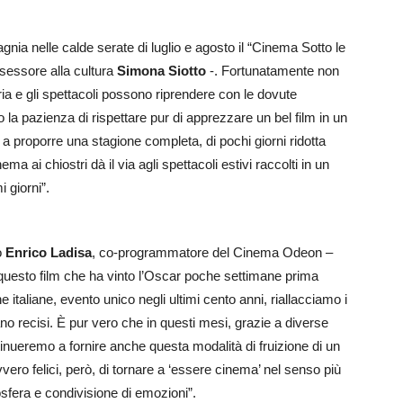
ia nelle calde serate di luglio e agosto il “Cinema Sotto le
ssessore alla cultura
Simona Siotto
-. Fortunatamente non
ria e gli spettacoli possono riprendere con le dovute
 la pazienza di rispettare pur di apprezzare un bel film in un
i a proporre una stagione completa, di pochi giorni ridotta
ma ai chiostri dà il via agli spettacoli estivi raccolti in un
 giorni”.
o
Enrico Ladisa
, co-programmatore del Cinema Odeon –
 questo film che ha vinto l’Oscar poche settimane prima
 italiane, evento unico negli ultimi cento anni, riallacciamo i
ano recisi. È pur vero che in questi mesi, grazie a diverse
tinueremo a fornire anche questa modalità di fruizione di un
ro felici, però, di tornare a ‘essere cinema’ nel senso più
sfera e condivisione di emozioni”.