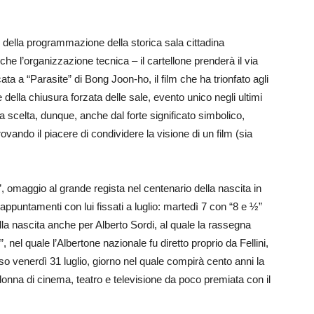
 della programmazione della storica sala cittadina
he l’organizzazione tecnica – il cartellone prenderà il via
ta a “Parasite” di Bong Joon-ho, il film che ha trionfato agli
ella chiusura forzata delle sale, evento unico negli ultimi
una scelta, dunque, anche dal forte significato simbolico,
itrovando il piacere di condividere la visione di un film (sia
”, omaggio al grande regista nel centenario della nascita in
ppuntamenti con lui fissati a luglio: martedì 7 con “8 e ½”
a nascita anche per Alberto Sordi, al quale la rassegna
”, nel quale l’Albertone nazionale fu diretto proprio da Fellini,
o venerdì 31 luglio, giorno nel quale compirà cento anni la
 donna di cinema, teatro e televisione da poco premiata con il