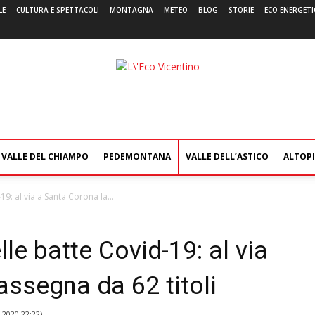
LE
CULTURA E SPETTACOLI
MONTAGNA
METEO
BLOG
STORIE
ECO ENERGETI
L'Eco
Vicentino
VALLE DEL CHIAMPO
PEDEMONTANA
VALLE DELL’ASTICO
ALTOP
19: al via a Santa Corona la...
le batte Covid-19: al via
assegna da 62 titoli
 2020 22:22
)