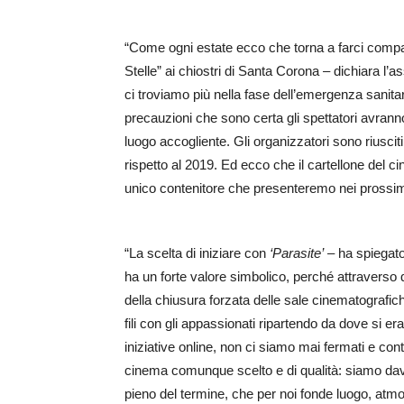
“Come ogni estate ecco che torna a farci compagn
Stelle” ai chiostri di Santa Corona – dichiara l’a
ci troviamo più nella fase dell’emergenza sanita
precauzioni che sono certa gli spettatori avranno
luogo accogliente. Gli organizzatori sono riuscit
rispetto al 2019. Ed ecco che il cartellone del cine
unico contenitore che presenteremo nei prossimi
“La scelta di iniziare con
‘Parasite’
– ha spiegat
ha un forte valore simbolico, perché attraverso
della chiusura forzata delle sale cinematografiche
fili con gli appassionati ripartendo da dove si er
iniziative online, non ci siamo mai fermati e con
cinema comunque scelto e di qualità: siamo davve
pieno del termine, che per noi fonde luogo, atmo