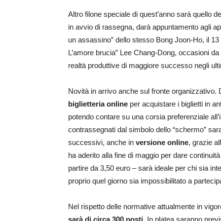
Altro filone speciale di quest’anno sarà quello d
in avvio di rassegna, darà appuntamento agli appa
un assassino” dello stesso Bong Joon-Ho, il 13 
L’amore brucia” Lee Chang-Dong, occasioni da n
realtà produttive di maggiore successo negli ultim
Novità in arrivo anche sul fronte organizzativo. 
biglietteria online
per acquistare i biglietti in
potendo contare su una corsia preferenziale all’i
contrassegnati dal simbolo dello “schermo” sara
successivi, anche in
versione online
, grazie a
ha aderito alla fine di maggio per dare continui
partire da 3,50 euro – sarà ideale per chi sia i
proprio quel giorno sia impossibilitato a partecip
Nel rispetto delle normative attualmente in vig
sarà di circa 300 posti
. In platea saranno previ