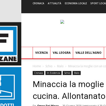
CRONACA
ATTUALITÀ
ECONOMIA LOCALE
SPORT LOCA
VICENZA
VAL LEOGRA
VALLE DELL’AGNO
Home
Schio
Malo
Minaccia la moglie con un co
Cronaca
In Evidenza
Schio
Malo
Minaccia la moglie 
cucina. Allontanato 
Da
Omar Dal Maso
-
20 Giugno 2020
(aggiornato il
20 G