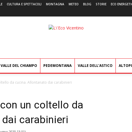
LE
CULTURA E SPETTACOLI
MONTAGNA
METEO
BLOG
STORIE
ECO ENERGETI
L'Eco
Vicentino
VALLE DEL CHIAMPO
PEDEMONTANA
VALLE DELL’ASTICO
ALTOP
ltello da cucina. Allontanato dai carabinieri
con un coltello da
dai carabinieri
iugno 2020 13:51
)