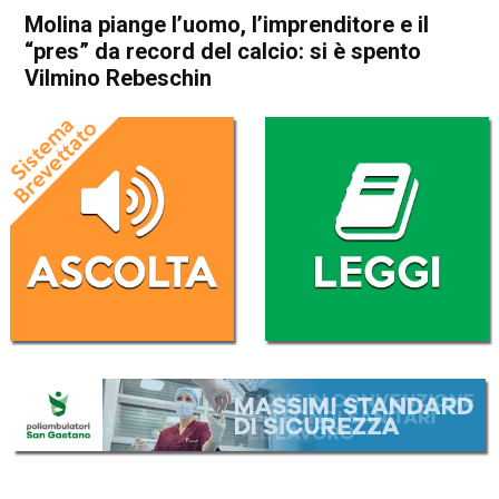
Molina piange l’uomo, l’imprenditore e il
“pres” da record del calcio: si è spento
Vilmino Rebeschin
Home
Schio
Malo
Cronaca
In Evidenza
Schio
Malo
Molina piange l’uomo,
l’imprenditore e il “pres” da
record del calcio: si è spento
Vilmino Rebeschin
Da
Omar Dal Maso
3 Ottobre 2023
(aggiornato il
3 Ottobre 2023 18:40
)