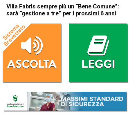
Villa Fabris sempre più un “Bene Comune”:
sarà “gestione a tre” per i prossimi 6 anni
Home
Thiene
Eco dei Comuni
In Evidenza
Publiredazionale
Thiene
Villa Fabris sempre più un
“Bene Comune”: sarà
“gestione a tre” per i prossimi
6 anni
Da
Redazione
3 Ottobre 2023
(aggiornato il
3 Ottobre 2023 18:38
)