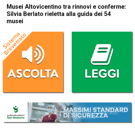
Musei Altovicentino tra rinnovi e conferme:
Silvia Berlato rieletta alla guida dei 54
musei
Home
Schio
Malo
Cultura e spettacoli
In Evidenza
Schio
Malo
Musei Altovicentino tra
rinnovi e conferme: Silvia
Berlato rieletta alla guida dei
54 musei
Da
Omar Dal Maso
12 Aprile 2024
(aggiornato il
12 Aprile 2024 18:44
)