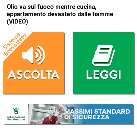
Olio va sul fuoco mentre cucina,
appartamento devastato dalle fiamme
(VIDEO)
Home
Schio
Malo
Cronaca
In Evidenza
Schio
Malo
Olio va sul fuoco mentre
cucina, appartamento
devastato dalle fiamme
(VIDEO)
Da
Enrico Pigato
9 Marzo 2022
(aggiornato il
9 Marzo 2022 20:12
)