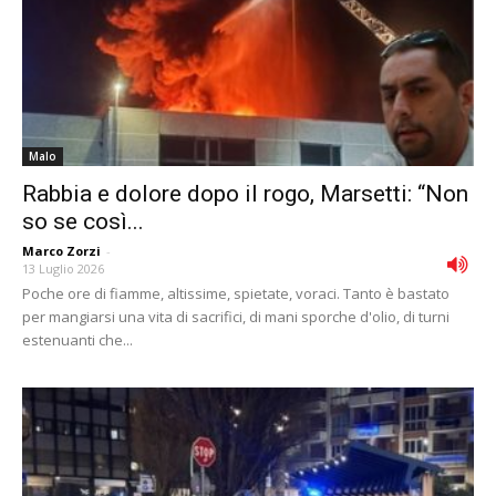
Malo
Rabbia e dolore dopo il rogo, Marsetti: “Non
so se così...
Marco Zorzi
-
13 Luglio 2026
Poche ore di fiamme, altissime, spietate, voraci. Tanto è bastato
per mangiarsi una vita di sacrifici, di mani sporche d'olio, di turni
estenuanti che...