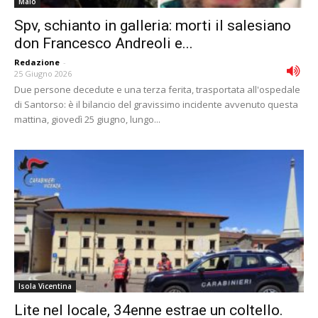
Malo
Spv, schianto in galleria: morti il salesiano
don Francesco Andreoli e...
Redazione
-
25 Giugno 2026
Due persone decedute e una terza ferita, trasportata all'ospedale
di Santorso: è il bilancio del gravissimo incidente avvenuto questa
mattina, giovedì 25 giugno, lungo...
Isola Vicentina
Lite nel locale, 34enne estrae un coltello.