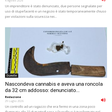
4 Agosto 2026
Un imprenditore è stato denunciato, due persone segnalate per
uso di stupefacenti e un negozio è stato temporaneamente chiuso
per violazioni sulla sicurezza nei...
Dueville
Nascondeva cannabis e aveva una roncola
da 32 cm addosso: denunciato...
Redazione
-
29 Luglio 2026
Un controllo ad un ragazzo che era fermo in una zona poco
illuminata alle 22 di martedì sera a Dueville si è trasformato nel...