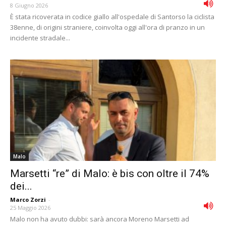
8 Giugno 2026
È stata ricoverata in codice giallo all'ospedale di Santorso la ciclista
38enne, di origini straniere, coinvolta oggi all'ora di pranzo in un
incidente stradale...
Malo
Marsetti “re” di Malo: è bis con oltre il 74%
dei...
Marco Zorzi
-
25 Maggio 2026
Malo non ha avuto dubbi: sarà ancora Moreno Marsetti ad