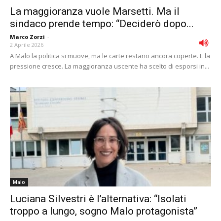
La maggioranza vuole Marsetti. Ma il
sindaco prende tempo: “Deciderò dopo...
Marco Zorzi
-
2 Aprile 2026
A Malo la politica si muove, ma le carte restano ancora coperte. E la
pressione cresce. La maggioranza uscente ha scelto di esporsi in...
Malo
Luciana Silvestri è l’alternativa: “Isolati
troppo a lungo, sogno Malo protagonista”