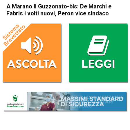
A Marano il Guzzonato-bis: De Marchi e
Fabris i volti nuovi, Peron vice sindaco
Home
Schio
Marano Vicentino
Schio
Marano Vicentino
A Marano il Guzzonato-bis:
De Marchi e Fabris i volti
nuovi, Peron vice sindaco
Da
Redazione
18 Giugno 2022
(aggiornato il
19 Giugno 2022 16:08
)
ASCOLTA L'AUDIO