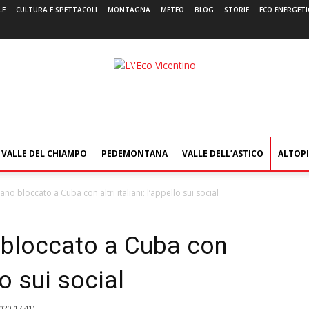
LE
CULTURA E SPETTACOLI
MONTAGNA
METEO
BLOG
STORIE
ECO ENERGETI
L'Eco
Vicentino
VALLE DEL CHIAMPO
PEDEMONTANA
VALLE DELL’ASTICO
ALTOP
no bloccato a Cuba con altri italiani: l’appello sui social
 bloccato a Cuba con
llo sui social
020 17:41
)