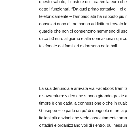
questo sabato, il costo è di circa 5mila euro che
detto i funzionari. “Da quel primo tentativo – ci
telefonicamente – l’ambasciata ha risposto più nem
consolari dopo di me hanno addirittura trovato le 
guardie che non ci consentono nemmeno di uscire
circa 50 euro al giorno e altri connazionali qu
telefonate dai familiari e dormono nella hall”.
La sua denuncia è arrivata via Facebook tramite
disavventura: video che stanno girando grazie al
timore è che cada la connessione o che in qual
Giuseppe – io parlo un po’ di spagnolo e me la 
italiani più anziani che vedo assolutamente smar
cittadini e organizzano voli di rientro, qui nessuno