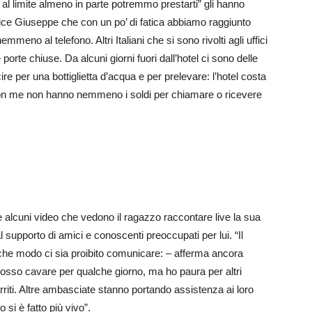
 al limite almeno in parte potremmo prestarti” gli hanno
 dice Giuseppe che con un po’ di fatica abbiamo raggiunto
meno al telefono. Altri Italiani che si sono rivolti agli uffici
porte chiuse. Da alcuni giorni fuori dall’hotel ci sono delle
 per una bottiglietta d’acqua e per prelevare: l’hotel costa
i con me non hanno nemmeno i soldi per chiamare o ricevere
 alcuni video che vedono il ragazzo raccontare live la sua
 supporto di amici e conoscenti preoccupati per lui. “Il
che modo ci sia proibito comunicare: – afferma ancora
posso cavare per qualche giorno, ma ho paura per altri
riti. Altre ambasciate stanno portando assistenza ai loro
 si è fatto più vivo”.