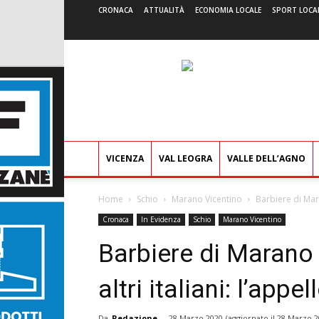
CRONACA
ATTUALITÀ
ECONOMIA LOCALE
SPORT LOCA
VICENZA
VAL LEOGRA
VALLE DELL’AGNO
Home
Schio
Marano Vicentino
Barbiere di Mara
Cronaca
In Evidenza
Schio
Marano Vicentino
Barbiere di Marano
altri italiani: l’appe
Da
Redazione
-
28 Marzo 2020
(aggiornato il
28 Marzo 2