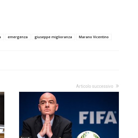
a
emergenza
giuseppe miglioranza
Marano Vicentino
Articolo successivo