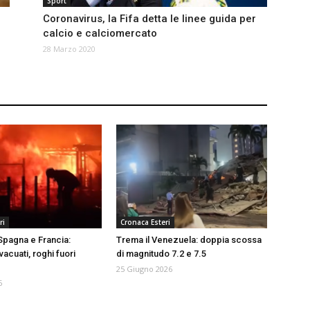
Sport
Coronavirus, la Fifa detta le linee guida per
calcio e calciomercato
28 Marzo 2020
ri
Cronaca Esteri
 Spagna e Francia:
Trema il Venezuela: doppia scossa
vacuati, roghi fuori
di magnitudo 7.2 e 7.5
25 Giugno 2026
6