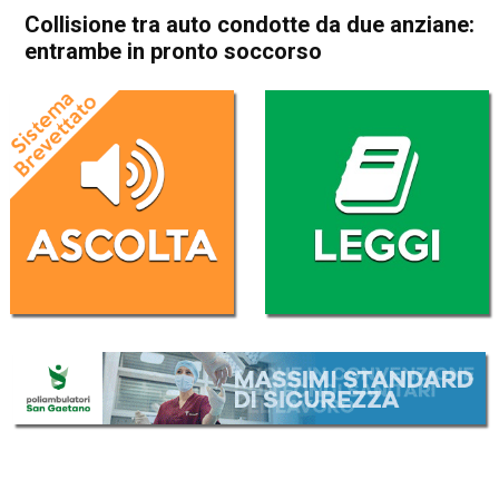
Collisione tra auto condotte da due anziane:
entrambe in pronto soccorso
Home
Schio
Marano Vicentino
Cronaca
In Evidenza
Schio
Marano Vicentino
Collisione tra auto condotte
da due anziane: entrambe in
pronto soccorso
Da
Omar Dal Maso
11 Settembre 2019
(aggiornato il
11 Settembre 2019 21:19
)
ASCOLTA L'AUDIO