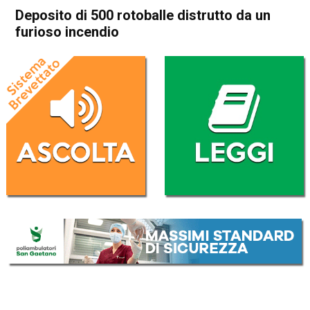
Deposito di 500 rotoballe distrutto da un
furioso incendio
Home
Schio
Marano Vicentino
Cronaca
In Evidenza
Schio
Marano Vicentino
Deposito di 500 rotoballe
distrutto da un furioso
incendio
Da
Mariagrazia Bonollo
15 Gennaio 2026
(aggiornato il
16 Gennaio 2026 0:40
)
ASCOLTA L'AUDIO