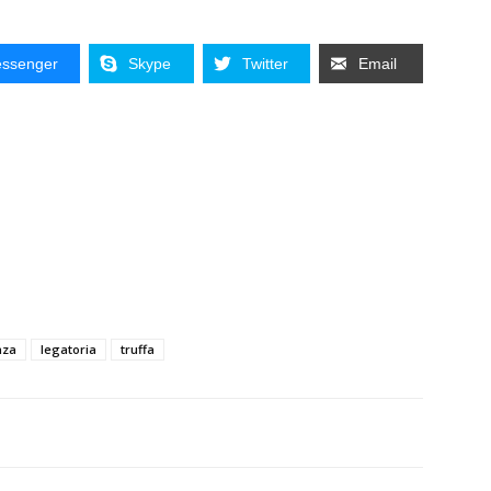
ssenger
Skype
Twitter
Email
nza
legatoria
truffa