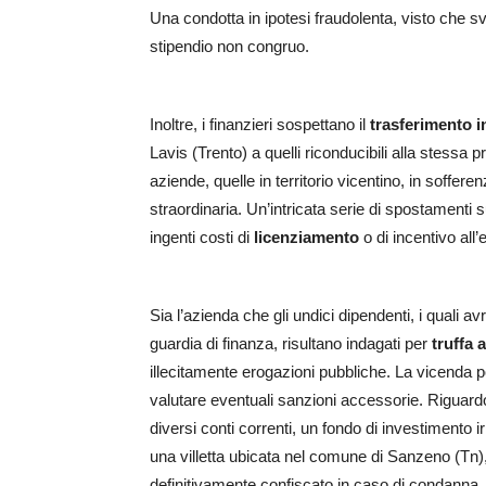
Una condotta in ipotesi fraudolenta, visto che 
stipendio non congruo.
Inoltre, i finanzieri sospettano il
trasferimento ing
Lavis (Trento) a quelli riconducibili alla stessa pr
aziende, quelle in territorio vicentino, in soffer
straordinaria. Un’intricata serie di spostamenti s
ingenti costi di
licenziamento
o di incentivo all’
Sia l’azienda che gli undici dipendenti, i quali 
guardia di finanza, risultano indagati per
truffa 
illecitamente erogazioni pubbliche. La vicend
valutare eventuali sanzioni accessorie. Riguardo 
diversi conti correnti, un fondo di investimento
una villetta ubicata nel comune di Sanzeno (Tn),
definitivamente confiscato in caso di condanna.