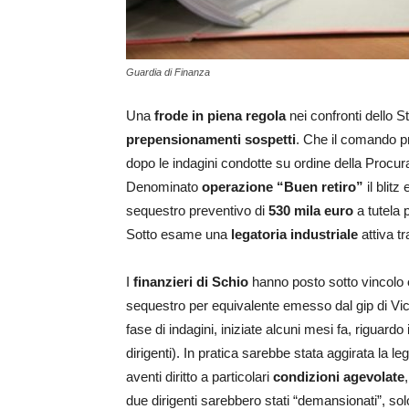
Guardia di Finanza
Una
frode in piena regola
nei confronti dello S
prepensionamenti sospetti
. Che il comando pro
dopo le indagini condotte su ordine della Procura
Denominato
operazione “Buen retiro”
il blitz
sequestro preventivo di
530 mila euro
a tutela 
Sotto esame una
legatoria industriale
attiva t
I
finanzieri di Schio
hanno posto sotto vincolo
sequestro per equivalente emesso dal gip di Vi
fase di indagini, iniziate alcuni mesi fa, riguardo 
dirigenti). In pratica sarebbe stata aggirata la 
aventi diritto a particolari
condizioni agevolate
due dirigenti sarebbero stati “demansionati”, solo 