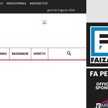
CO
VIDEOGIORNALE
AUDIONOTIZIE
giovedì 6 agosto 2026
IANO
BASSANESE
VENETO