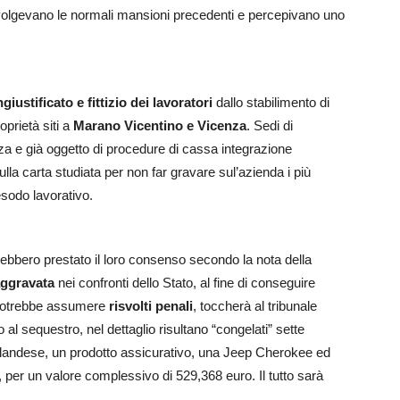
svolgevano le normali mansioni precedenti e percepivano uno
iustificato e fittizio dei lavoratori
dallo stabilimento di
oprietà siti a
Marano Vicentino e Vicenza
. Sedi di
enza e già oggetto di procedure di cassa integrazione
ulla carta studiata per non far gravare sul’azienda i più
esodo lavorativo.
avrebbero prestato il loro consenso secondo la nota della
aggravata
nei confronti dello Stato, al fine di conseguire
a potrebbe assumere
risvolti penali
, toccherà al tribunale
al sequestro, nel dettaglio risultano “congelati” sette
 irlandese, un prodotto assicurativo, una Jeep Cherokee ed
 per un valore complessivo di 529,368 euro. Il tutto sarà