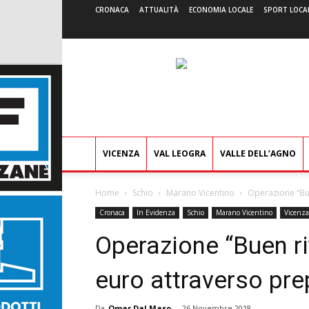
CRONACA
ATTUALITÀ
ECONOMIA LOCALE
SPORT LOCA
VICENZA
VAL LEOGRA
VALLE DELL’AGNO
Home
Schio
Marano Vicentino
Operazione “Bue
Cronaca
In Evidenza
Schio
Marano Vicentino
Vicenza
Operazione “Buen rit
euro attraverso pr
Da
Omar Dal Maso
-
26 Novembre 2018