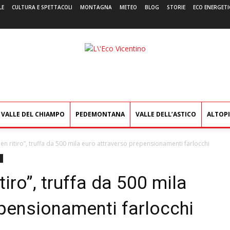
LE
CULTURA E SPETTACOLI
MONTAGNA
METEO
BLOG
STORIE
ECO ENERGETI
L'Eco
Vicentino
VALLE DEL CHIAMPO
PEDEMONTANA
VALLE DELL’ASTICO
ALTOP
n ritiro”, truffa da 500 mila euro attraverso prepensionamenti farlocchi
iro”, truffa da 500 mila
epensionamenti farlocchi