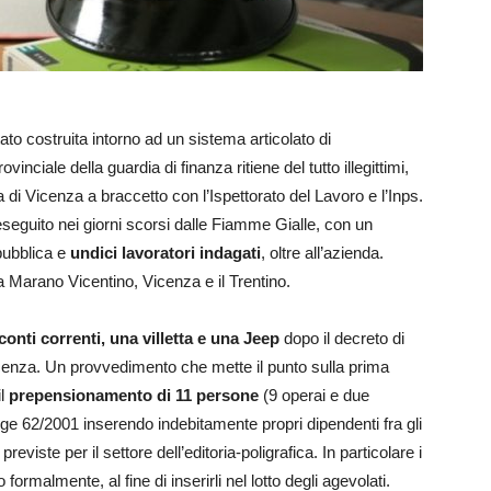
tato costruita intorno ad un sistema articolato di
vinciale della guardia di finanza ritiene del tutto illegittimi,
 di Vicenza a braccetto con l’Ispettorato del Lavoro e l’Inps.
 eseguito nei giorni scorsi dalle Fiamme Gialle, con un
pubblica e
undici lavoratori indagati
, oltre all’azienda.
ra Marano Vicentino, Vicenza e il Trentino.
conti correnti, una villetta e una Jeep
dopo il decreto di
cenza. Un provvedimento che mette il punto sulla prima
il
prepensionamento di 11 persone
(9 operai e due
legge 62/2001 inserendo indebitamente propri dipendenti fra gli
, previste per il settore dell’editoria-poligrafica. In particolare i
formalmente, al fine di inserirli nel lotto degli agevolati.