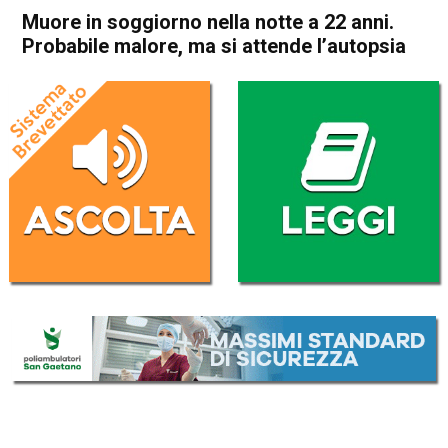
Muore in soggiorno nella notte a 22 anni.
Probabile malore, ma si attende l’autopsia
Home
Schio
Cronaca
In Evidenza
Schio
Muore in soggiorno nella
notte a 22 anni. Probabile
malore, ma si attende
l’autopsia
Da
Omar Dal Maso
31 Dicembre 2020
(aggiornato il
31 Dicembre 2020 18:34
)