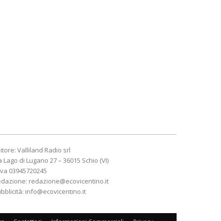
itore: Valliland Radio srl
a Lago di Lugano 27 – 36015 Schio (VI)
Iva 03945720245
edazione:
redazione@ecovicentino.it
bblicità:
info@ecovicentino.it