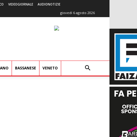
CO
VIDEOGIORNALE
AUDIONOTIZIE
giovedì 6 agosto 2026
IANO
BASSANESE
VENETO