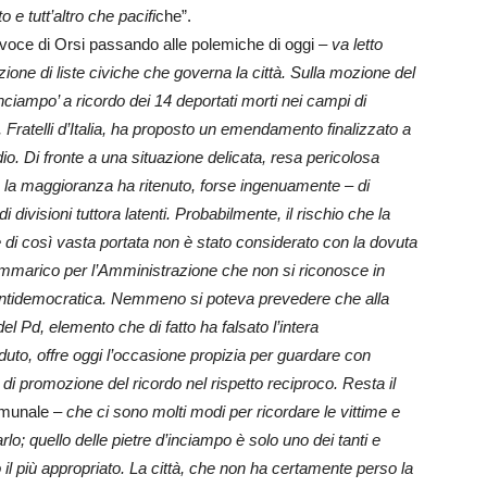
 tutt’altro che pacifi
che”.
avoce di Orsi passando alle polemiche di oggi –
va letto
ione di liste civiche che governa la città. Sulla mozione del
inciampo’ a ricordo dei 14 deportati morti nei campi di
, Fratelli d’Italia, ha proposto un emendamento finalizzato a
idio. Di fronte a una situazione delicata, resa pericolosa
 la maggioranza ha ritenuto, forse ingenuamente – di
 divisioni tuttora latenti. Probabilmente, il rischio che la
 di così vasta portata non è stato considerato con la dovuta
ammarico per l’Amministrazione che non si riconosce in
 antidemocratica. Nemmeno si poteva prevedere che alla
el Pd, elemento che di fatto ha falsato l’intera
aduto, offre oggi l’occasione propizia per guardare con
 di promozione del ricordo nel rispetto reciproco. Resta il
omunale –
che ci sono molti modi per ricordare le vittime e
arlo; quello delle pietre d’inciampo è solo uno dei tanti e
il più appropriato.
La città, che non ha certamente perso la