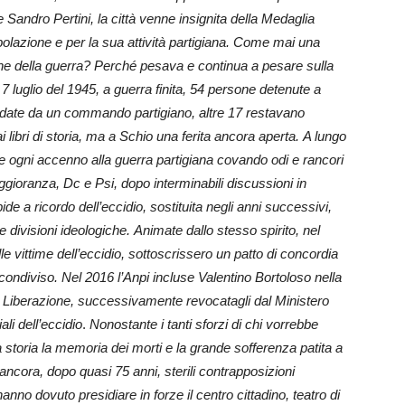
 Sandro Pertini, la città venne insignita della Medaglia
popolazione e per la sua attività partigiana. Come mai una
fine della guerra? Perché pesava e continua a pesare sulla
 Il 7 luglio del 1945, a guerra finita, 54 persone detenute a
rucidate da un commando partigiano, altre 17 restavano
libri di storia, ma a Schio una ferita ancora aperta. A lungo
ere ogni accenno alla guerra partigiana covando odi e rancori
aggioranza, Dc e Psi, dopo interminabili discussioni in
e a ricordo dell’eccidio, sostituita negli anni successivi,
divisioni ideologiche. Animate dallo stesso spirito, nel
lle vittime dell’eccidio, sottoscrissero un patto di concordia
 condiviso.
Nel 2016 l’Anpi incluse Valentino Bortoloso nella
lla Liberazione, successivamente revocatagli dal Ministero
ali dell’eccidio
.
Nonostante i tanti sforzi di chi vorrebbe
 storia la memoria dei morti e la grande sofferenza patita a
 ancora, dopo quasi 75 anni, sterili contrapposizioni
anno dovuto presidiare in forze il centro cittadino, teatro di