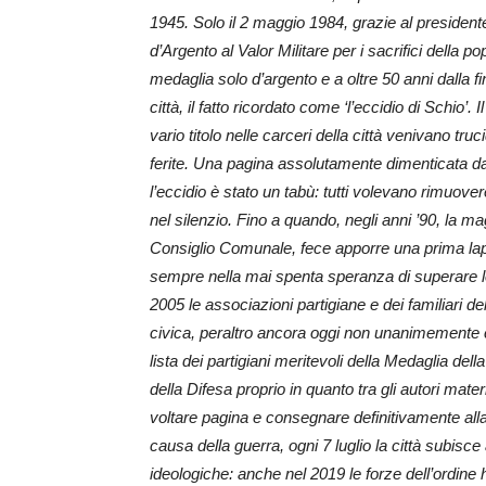
1945. Solo il 2 maggio 1984, grazie al presidente
d’Argento al Valor Militare per i sacrifici della 
medaglia solo d’argento e a oltre 50 anni dalla 
città, il fatto ricordato come ‘l’eccidio di Schio’.
vario titolo nelle carceri della città venivano t
ferite. Una pagina assolutamente dimenticata dai 
l’eccidio è stato un tabù: tutti volevano rimuov
nel silenzio. Fino a quando, negli anni ’90, la m
Consiglio Comunale, fece apporre una prima lapid
sempre nella mai spenta speranza di superare le 
2005 le associazioni partigiane e dei familiari de
civica, peraltro ancora oggi non unanimemente
lista dei partigiani meritevoli della Medaglia de
della Difesa proprio in quanto tra gli autori materi
voltare pagina e consegnare definitivamente alla
causa della guerra, ogni 7 luglio la città subisce
ideologiche: anche nel 2019 le forze dell’ordine h