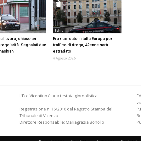
Schio
ul lavoro, chiuso un
Era ricercato in tutta Europa per
rregolarità. Segnalati due
traffico di droga, 42enne sarà
 hashish
estradato
6
4 Agosto 2026
L’Eco Vicentino è una testata giornalistica
Ed
vi
Registrazione n. 16/2016 del Registro Stampa del
P.
Tribunale di Vicenza
R
Direttore Responsabile: Mariagrazia Bonollo
Pu