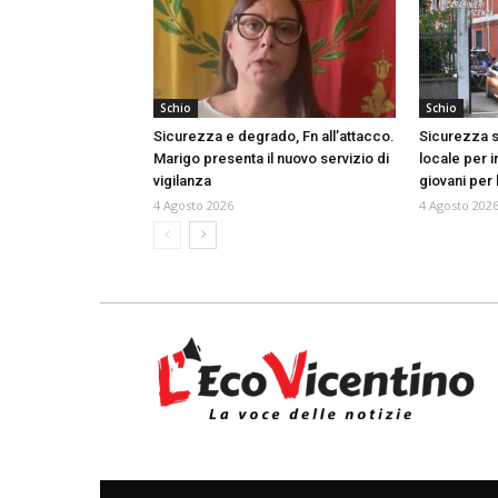
Schio
Schio
Sicurezza e degrado, Fn all’attacco.
Sicurezza s
Marigo presenta il nuovo servizio di
locale per i
vigilanza
giovani per
4 Agosto 2026
4 Agosto 202