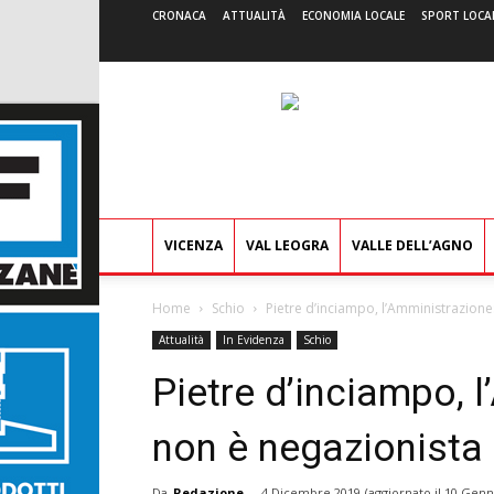
CRONACA
ATTUALITÀ
ECONOMIA LOCALE
SPORT LOCA
VICENZA
VAL LEOGRA
VALLE DELL’AGNO
Home
Schio
Pietre d’inciampo, l’Amministrazione
Attualità
In Evidenza
Schio
Pietre d’inciampo, 
non è negazionista
Da
Redazione
-
4 Dicembre 2019
(aggiornato il
10 Genna