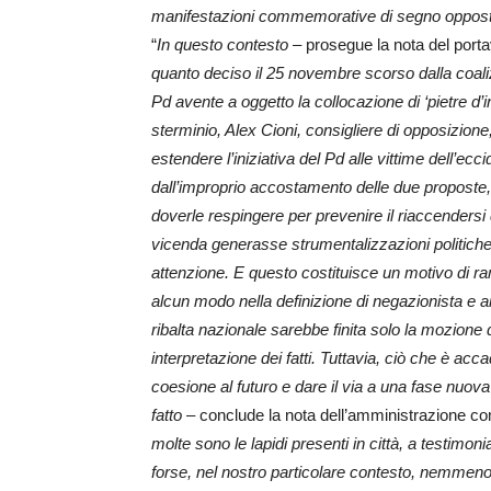
manifestazioni commemorative di segno opposto e
“
In questo contesto
– prosegue la nota del port
quanto deciso il 25 novembre scorso dalla coaliz
Pd avente a oggetto la collocazione di ‘pietre d’
sterminio, Alex Cioni, consigliere di opposizione
estendere l’iniziativa del Pd alle vittime dell’ecc
dall’improprio accostamento delle due proposte,
doverle respingere per prevenire il riaccendersi di
vicenda generasse strumentalizzazioni politiche
attenzione. E questo costituisce un motivo di r
alcun modo nella definizione di negazionista e
ribalta nazionale sarebbe finita solo la mozione d
interpretazione dei fatti. Tuttavia, ciò che è acc
coesione al futuro e dare il via a una fase nuova
fatto
– conclude la nota dell’amministrazione c
molte sono le lapidi presenti in città, a testimoni
forse, nel nostro particolare contesto, nemmeno 