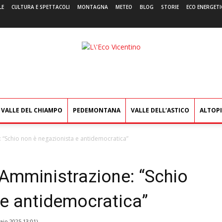
LE
CULTURA E SPETTACOLI
MONTAGNA
METEO
BLOG
STORIE
ECO ENERGETI
L'Eco
Vicentino
VALLE DEL CHIAMPO
PEDEMONTANA
VALLE DELL’ASTICO
ALTOP
: “Schio non è negazionista e antidemocratica”
l’Amministrazione: “Schio
 e antidemocratica”
io 2025 13:01
)