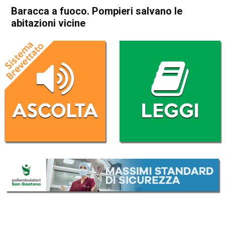
Baracca a fuoco. Pompieri salvano le
abitazioni vicine
Home
Schio
Piovene Rocchette
Cronaca
In Evidenza
Schio
Piovene Rocchette
Baracca a fuoco. Pompieri
salvano le abitazioni vicine
Da
Mariagrazia Bonollo
6 Settembre 2025
(aggiornato il
7 Settembre 2025 16:44
)
ASCOLTA L'AUDIO
Lettore
00:00
00:00