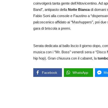
coinvolgerà tanta gente dell’Altovicentino. Ad ap
Band”, antipasto della
Notte Bianca
di domani s
Fabio Soni alla console e Faustino a “dispensare
palcoscenico affidato ai “Mashuppers”, poi due s
gara di briscola a premi.
Serata dedicata al ballo liscio il giorno dopo, c
musica con i “Mr. Boss” venerdì sera e “Disco M
hip hop). Gran chiusura con il cabaret, la
tombo
Facebook
WhatsApp
Me