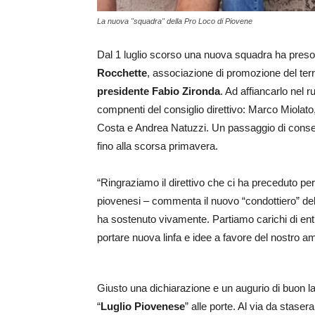
La nuova "squadra" della Pro Loco di Piovene
Dal 1 luglio scorso una nuova squadra ha preso 
Rocchette
, associazione di promozione del territ
presidente Fabio Zironda
. Ad affiancarlo nel r
compnenti del consiglio direttivo: Marco Miolat
Costa e Andrea Natuzzi. Un passaggio di conse
fino alla scorsa primavera.
“Ringraziamo il direttivo che ci ha preceduto p
piovenesi – commenta il nuovo “condottiero” de
ha sostenuto vivamente. Partiamo carichi di entu
portare nuova linfa e idee a favore del nostro a
Giusto una dichiarazione e un augurio di buon la
“
Luglio Piovenese
” alle porte. Al via da stas