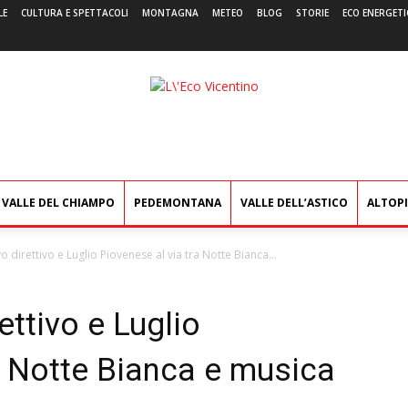
LE
CULTURA E SPETTACOLI
MONTAGNA
METEO
BLOG
STORIE
ECO ENERGETI
L'Eco
Vicentino
VALLE DEL CHIAMPO
PEDEMONTANA
VALLE DELL’ASTICO
ALTOP
 direttivo e Luglio Piovenese al via tra Notte Bianca...
ettivo e Luglio
a Notte Bianca e musica