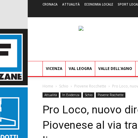
CRONACA
ATTUALITÀ
ECONOMIA LOCALE
SPORT LOCA
VICENZA
VAL LEOGRA
VALLE DELL’AGNO
Home
Schio
Piovene Rocchette
Pro Loco, nuovo
Attualità
In Evidenza
Schio
Piovene Rocchette
Pro Loco, nuovo dir
Piovenese al via tr