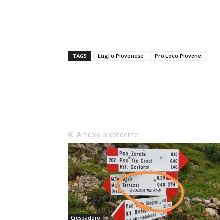
TAGS
Luglio Piovenese
Pro Loco Piovene
Articolo precedente
Crespadoro