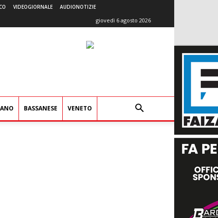
CO
VIDEOGIORNALE
AUDIONOTIZIE
giovedì 6 agosto 2026
IANO
BASSANESE
VENETO