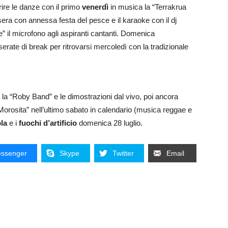
rire le danze con il primo
venerdì
in musica la “Terrakrua
era con annessa festa del pesce e il karaoke con il dj
” il microfono agli aspiranti cantanti. Domenica
erate di break per ritrovarsi mercoledì con la tradizionale
on la “Roby Band” e le dimostrazioni dal vivo, poi ancora
orosita” nell’ultimo sabato in calendario (musica reggae e
la
e i
fuochi d’artificio
domenica 28 luglio.
ssenger
Skype
Twitter
Email