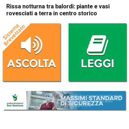
Rissa notturna tra balordi: piante e vasi
rovesciati a terra in centro storico
Home
Schio
Cronaca
In Evidenza
Schio
Rissa notturna tra balordi:
piante e vasi rovesciati a
terra in centro storico
Da
Omar Dal Maso
22 Luglio 2019
(aggiornato il
22 Luglio 2019 18:13
)
ASCOLTA L'AUDIO