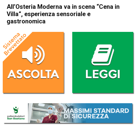
All’Osteria Moderna va in scena “Cena in
Villa”, esperienza sensoriale e
gastronomica
Home
Publiredazionale
Publiredazionale
Schio
Santorso
All’Osteria Moderna va in
scena “Cena in Villa”,
esperienza sensoriale e
gastronomica
Da
Redazione
17 Giugno 2019
(aggiornato il
14 Dicembre 2020 15:43
)