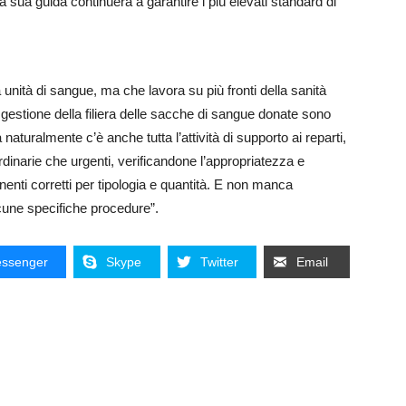
 sua guida continuerà a garantire i più elevati standard di
 unità di sangue, ma che lavora su più fronti della sanità
a gestione della filiera delle sacche di sangue donate sono
naturalmente c’è anche tutta l’attività di supporto ai reparti,
ordinarie che urgenti, verificandone l’appropriatezza e
ti corretti per tipologia e quantità. E non manca
alcune specifiche procedure”.
ssenger
Skype
Twitter
Email