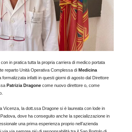
on in pratica tutta la propria carriera di medico portata
ante reparto Unità Operativa Complessa di
Medicina
ormalizzata infatti in questi giorni di agosto dal Direttore
.ssa
Patrizia Dragone
come nuovo direttore o, come
o.
 a Vicenza, la dott.ssa Dragone si è laureata con lode in
di Padova, dove ha conseguito anche la specializzazione in
essionale una prima esperienza proprio nell’azienda
via via sempre più di responsabilità tra il San Bortolo di