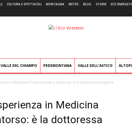
LE
CULTURA E SPETTACOLI
MONTAGNA
METEO
BLOG
STORIE
ECO ENERGETI
L'Eco
Vicentino
VALLE DEL CHIAMPO
PEDEMONTANA
VALLE DELL’ASTICO
ALTOP
enza in Medicina Trasfusionale a Santorso: è la dottoressa Dragone
sperienza in Medicina
torso: è la dottoressa