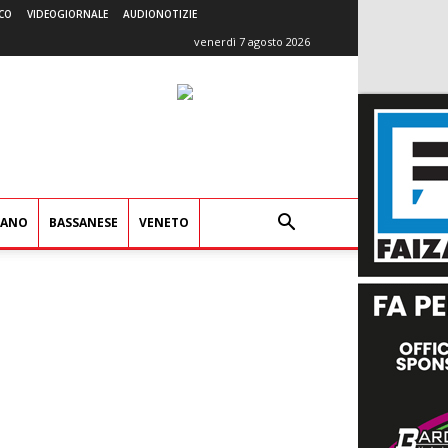
CO
VIDEOGIORNALE
AUDIONOTIZIE
venerdì 7 agosto 2026
IANO
BASSANESE
VENETO