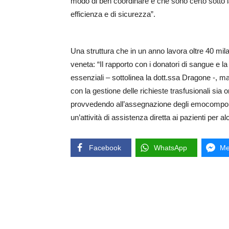
modo di ben coordinare e che sono certo sotto la
efficienza e di sicurezza”.
Una struttura che in un anno lavora oltre 40 mila
veneta: “Il rapporto con i donatori di sangue e l
essenziali – sottolinea la dott.ssa Dragone -, ma 
con la gestione delle richieste trasfusionali sia 
provvedendo all’assegnazione degli emocomponen
un’attività di assistenza diretta ai pazienti per 
Facebook
WhatsApp
Me