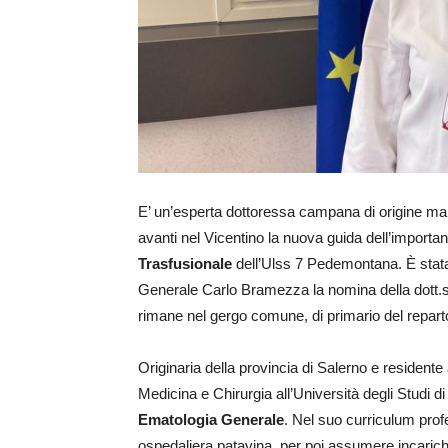
E’ un’esperta dottoressa campana di origine ma c
avanti nel Vicentino la nuova guida dell’import
Trasfusionale
dell’Ulss 7 Pedemontana. È stata f
Generale Carlo Bramezza la nomina della dott
rimane nel gergo comune, di primario del repart
Originaria della provincia di Salerno e residente
Medicina e Chirurgia all’Università degli Studi 
Ematologia Generale
. Nel suo curriculum prof
ospedaliera patavina, per poi assumere incarichi 