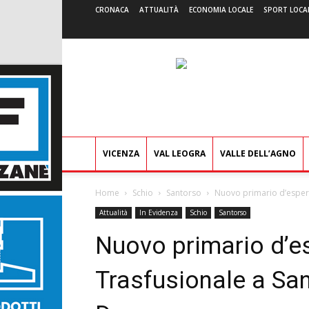
CRONACA
ATTUALITÀ
ECONOMIA LOCALE
SPORT LOCA
VICENZA
VAL LEOGRA
VALLE DELL’AGNO
Home
Schio
Santorso
Nuovo primario d’esperi
Attualità
In Evidenza
Schio
Santorso
Nuovo primario d’e
Trasfusionale a San