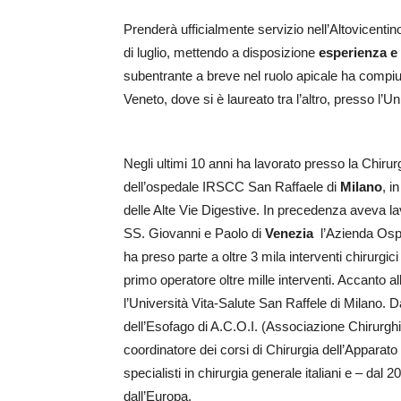
Prenderà ufficialmente servizio nell’Altovicentino
di luglio, mettendo a disposizione
esperienza e
subentrante a breve nel ruolo apicale ha compiu
Veneto, dove si è laureato tra l’altro, presso l’U
Negli ultimi 10 anni ha lavorato presso la Chirur
dell’ospedale IRSCC San Raffaele di
Milano
, i
delle Alte Vie Digestive. In precedenza aveva la
SS. Giovanni e Paolo di
Venezia
l’Azienda Ospe
ha preso parte a oltre 3 mila interventi chirur
primo operatore oltre mille interventi. Accanto all
l’Università Vita-Salute San Raffele di Milano. D
dell’Esofago di A.C.O.I. (Associazione Chirurghi
coordinatore dei corsi di Chirurgia dell’Apparato
specialisti in chirurgia generale italiani e – dal 
dall’Europa.