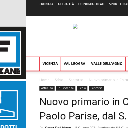
CRONACA
ATTUALITÀ
ECONOMIA LOCALE
SPORT LOCA
VICENZA
VAL LEOGRA
VALLE DELL’AGNO
Home
Schio
Santorso
Nuovo primario in Chirurg
Attualità
In Evidenza
Schio
Santorso
Nuovo primario in C
Paolo Parise, dal S
Da
Omar Dal Maso
-
8 Giugno 2021
(aggiornato il
8 Giu