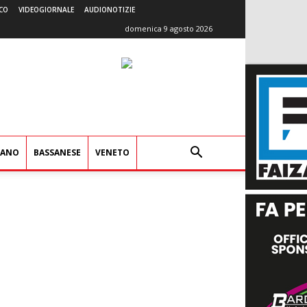
CO
VIDEOGIORNALE
AUDIONOTIZIE
domenica 9 agosto 2026
IANO
BASSANESE
VENETO