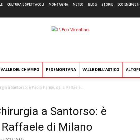
LE
CULTURA E SPETTACOLI
MONTAGNA
METEO
BLOG
STORIE
ECO ENERGETI
L'Eco
Vicentino
VALLE DEL CHIAMPO
PEDEMONTANA
VALLE DELL’ASTICO
ALTOP
ia a Santorso: è Paolo Parise, dal S. Raffaele...
hirurgia a Santorso: è
. Raffaele di Milano
gno 2021 19:31
)