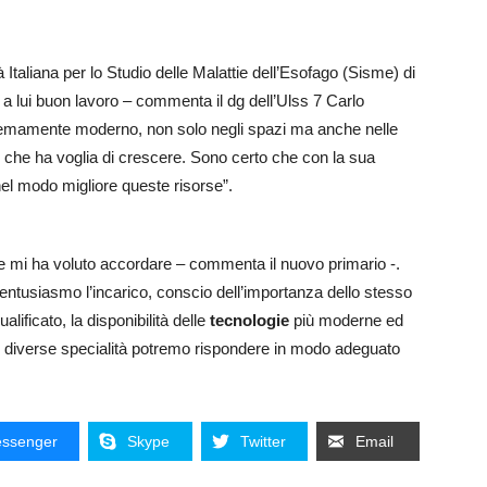
età Italiana per lo Studio delle Malattie dell’Esofago (Sisme) di
 a lui buon lavoro – commenta il dg dell’Ulss 7 Carlo
remamente moderno, non solo negli spazi ma anche nelle
 che ha voglia di crescere. Sono certo che con la sua
 nel modo migliore queste risorse”.
che mi ha voluto accordare – commenta il nuovo primario -.
ntusiasmo l’incarico, conscio dell’importanza dello stesso
lificato, la disponibilità delle
tecnologie
più moderne ed
le diverse specialità potremo rispondere in modo adeguato
ssenger
Skype
Twitter
Email