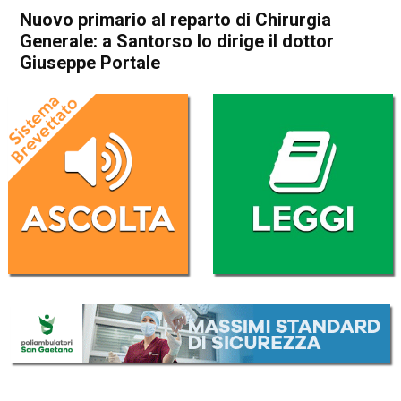
Nuovo primario al reparto di Chirurgia
Generale: a Santorso lo dirige il dottor
Giuseppe Portale
Home
Schio
Santorso
Attualità
In Evidenza
Schio
Santorso
Nuovo primario al reparto di
Chirurgia Generale: a
Santorso lo dirige il dottor
Giuseppe Portale
Da
Omar Dal Maso
22 Febbraio 2023
(aggiornato il
24 Febbraio 2023 12:07
)