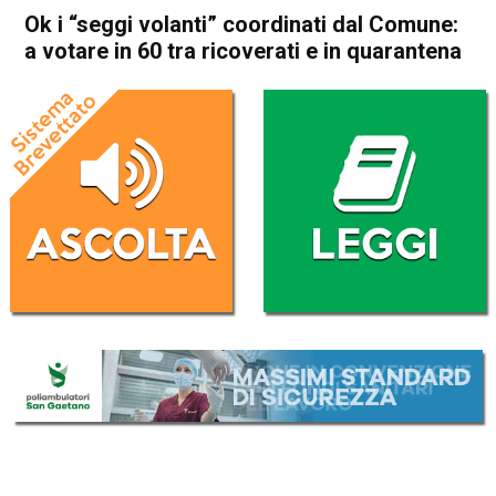
Ok i “seggi volanti” coordinati dal Comune:
a votare in 60 tra ricoverati e in quarantena
Home
Schio
Santorso
Attualità
In Evidenza
Schio
Santorso
Ok i “seggi volanti” coordinati
dal Comune: a votare in 60
tra ricoverati e in quarantena
Da
Omar Dal Maso
23 Settembre 2020
(aggiornato il
23 Settembre 2020 16:13
)
ASCOLTA L'AUDIO